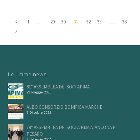
1
…
29
30
31
32
33
…
38
Le ultime news
81° ASSEMBLEA DEI SOCI APIMA
29 Maggio 2026
ALBO CONSORZIO BONIFICA MARCHE
7 Ottobre 2025
79° ASSEMBLEA DEI SOCI A.P.I.M.A. ANCONA E
PESARO
21 Maggio 2024